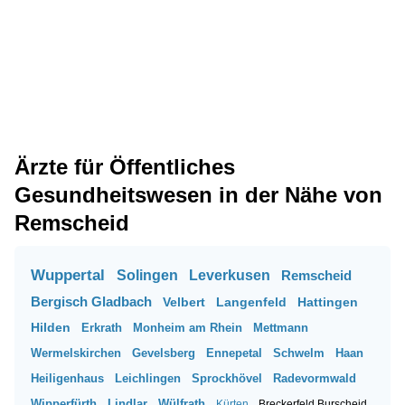
Ärzte für Öffentliches
Gesundheitswesen in der Nähe von
Remscheid
Wuppertal
Solingen
Leverkusen
Remscheid
Bergisch Gladbach
Velbert
Langenfeld
Hattingen
Hilden
Erkrath
Monheim am Rhein
Mettmann
Wermelskirchen
Gevelsberg
Ennepetal
Schwelm
Haan
Heiligenhaus
Leichlingen
Sprockhövel
Radevormwald
Wipperfürth
Lindlar
Wülfrath
Kürten
Breckerfeld
Burscheid