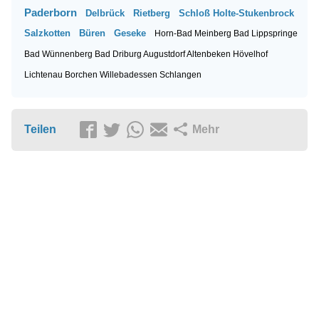
Paderborn
Delbrück
Rietberg
Schloß Holte-Stukenbrock
Salzkotten
Büren
Geseke
Horn-Bad Meinberg
Bad Lippspringe
Bad Wünnenberg
Bad Driburg
Augustdorf
Altenbeken
Hövelhof
Lichtenau
Borchen
Willebadessen
Schlangen
Teilen
Mehr