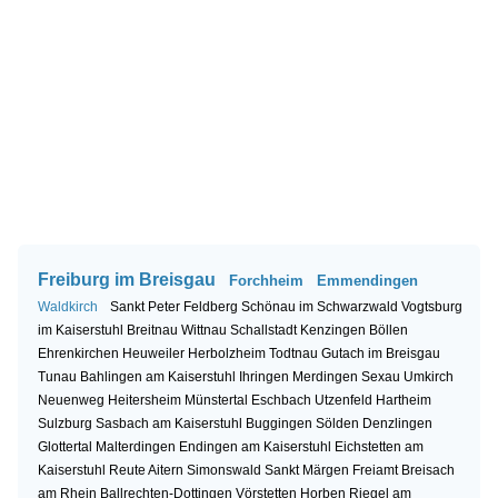
Freiburg im Breisgau
Forchheim
Emmendingen
Waldkirch
Sankt Peter
Feldberg
Schönau im Schwarzwald
Vogtsburg
im Kaiserstuhl
Breitnau
Wittnau
Schallstadt
Kenzingen
Böllen
Ehrenkirchen
Heuweiler
Herbolzheim
Todtnau
Gutach im Breisgau
Tunau
Bahlingen am Kaiserstuhl
Ihringen
Merdingen
Sexau
Umkirch
Neuenweg
Heitersheim
Münstertal
Eschbach
Utzenfeld
Hartheim
Sulzburg
Sasbach am Kaiserstuhl
Buggingen
Sölden
Denzlingen
Glottertal
Malterdingen
Endingen am Kaiserstuhl
Eichstetten am
Kaiserstuhl
Reute
Aitern
Simonswald
Sankt Märgen
Freiamt
Breisach
am Rhein
Ballrechten-Dottingen
Vörstetten
Horben
Riegel am