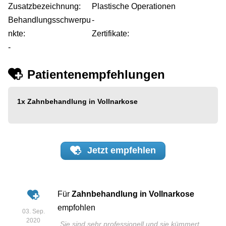
Zusatzbezeichnung:
Plastische Operationen
Behandlungsschwerpu
-
nkte:
Zertifikate:
-
Patientenempfehlungen
1x
Zahnbehandlung in Vollnarkose
Jetzt
empfehlen
Für
Zahnbehandlung in Vollnarkose
empfohlen
03. Sep.
2020
„
Sie sind sehr professionell und sie kümmert