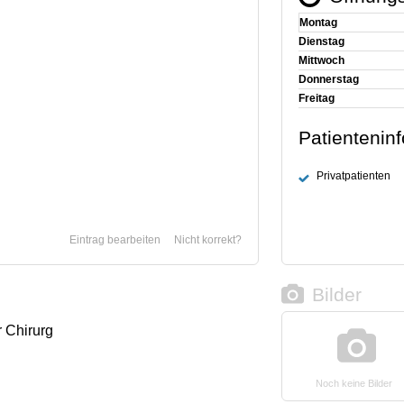
Montag
Dienstag
Mittwoch
Donnerstag
Freitag
Patientenin
Privatpatienten
Eintrag bearbeiten
Nicht korrekt?
Bilder
r Chirurg
Noch keine Bilder