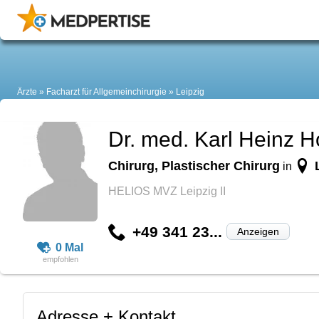
Ärzte
Facharzt für Allgemeinchirurgie
Leipzig
Dr. med. Karl Heinz H
Chirurg, Plastischer Chirurg
in
HELIOS MVZ Leipzig II
+49 341 23...
Anzeigen
0 Mal
Adresse + Kontakt