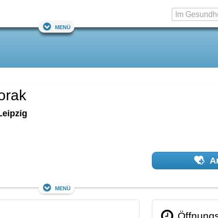
Menü
orak
Leipzig
Ar
Menü
Öffnungs