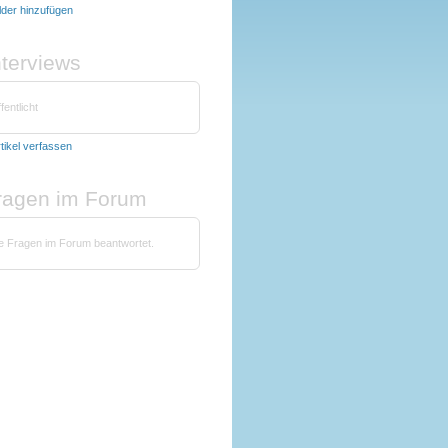
lder hinzufügen
nterviews
fentlicht
tikel verfassen
fragen im Forum
ne Fragen im Forum beantwortet.