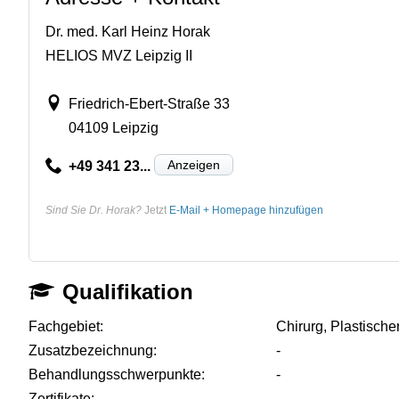
Dr. med. Karl Heinz Horak
HELIOS MVZ Leipzig II
Friedrich-Ebert-Straße 33
04109 Leipzig
Anzeigen
+49 341 23...
Sind Sie Dr. Horak?
Jetzt
E-Mail + Homepage hinzufügen
Qualifikation
Fachgebiet:
Chirurg, Plastische
Zusatzbezeichnung:
-
Behandlungsschwerpunkte:
-
Zertifikate:
-