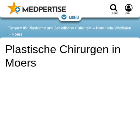
Suche
Login
Menü
Facharzt für Plastische und Ästhetische Chirurgie
Nordrhein-Westfalen
Moers
Plastische Chirurgen in
Moers