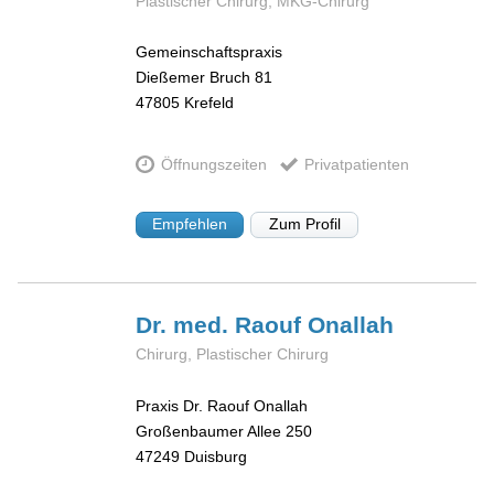
Plastischer Chirurg, MKG-Chirurg
Gemeinschaftspraxis
Dießemer Bruch 81
47805
Krefeld
Öffnungszeiten
Privatpatienten
Empfehlen
Zum Profil
Dr. med. Raouf
Onallah
Chirurg, Plastischer Chirurg
Praxis Dr. Raouf Onallah
Großenbaumer Allee 250
47249
Duisburg