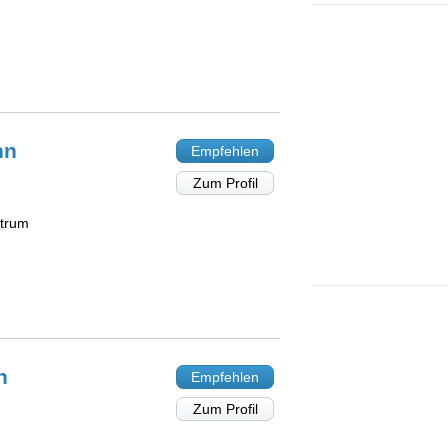
nn
Empfehlen
Zum Profil
trum
h
Empfehlen
Zum Profil