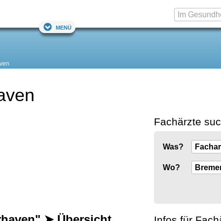
Menü
ven
aven
Fachärzte su
Was?
Wo?
haven" ➤ Übersicht
Infos für Fach