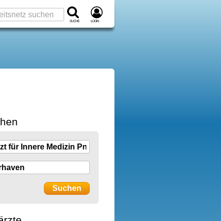
Suche
Login
chen
ärzte