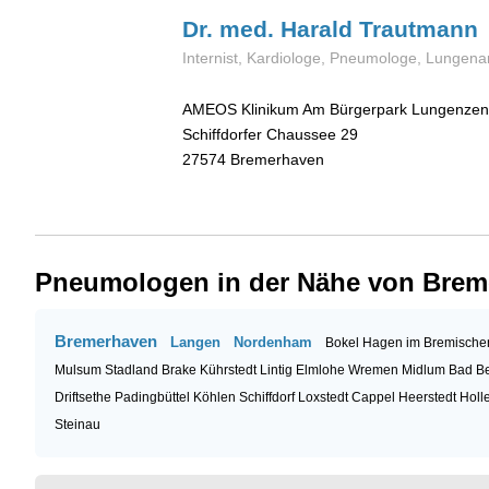
Dr. med. Harald
Trautmann
Internist, Kardiologe, Pneumologe, Lungena
AMEOS Klinikum Am Bürgerpark Lungenzen
Schiffdorfer Chaussee 29
27574
Bremerhaven
Pneumologen in der Nähe von Brem
Bremerhaven
Langen
Nordenham
Bokel
Hagen im Bremisch
Mulsum
Stadland
Brake
Kührstedt
Lintig
Elmlohe
Wremen
Midlum
Bad B
Driftsethe
Padingbüttel
Köhlen
Schiffdorf
Loxstedt
Cappel
Heerstedt
Holl
Steinau