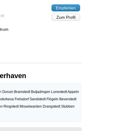
Empfehlen
rzt
Zum Profil
trum
erhaven
en
Dorum
Bramstedt
Butjadingen
Lunestedt
Appeln
ederkesa
Frelsdorf
Sandstedt
Flögeln
Beverstedt
en
Ringstedt
Misselwarden
Drangstedt
Stubben