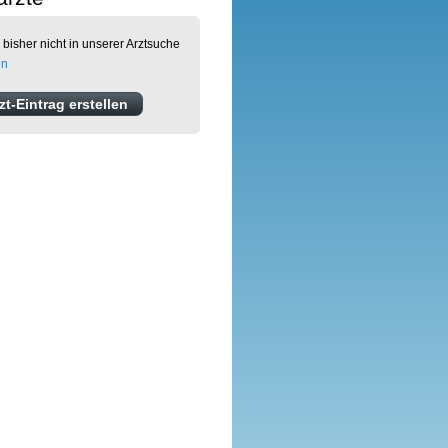
 bisher nicht in unserer Arztsuche
en
t-Eintrag erstellen