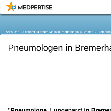
Arztsuche
Facharzt für Innere Medizin Pneumologie
Bremen
Bremerha
Pneumologen in Bremerh
"Pneumologe, Lungenarzt in Bremer