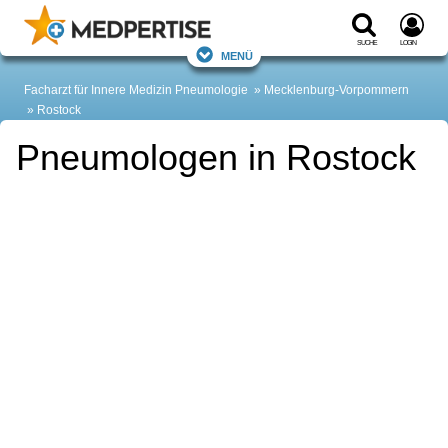
Suche
Login
Menü
Facharzt für Innere Medizin Pneumologie
Mecklenburg-Vorpommern
Rostock
Pneumologen in Rostock