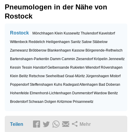
Pneumologen in der Nähe von
Rostock
Rostock
Mönchhagen
Klein Kussewitz
Thulendorf
Kavelstorf
Wittenbeck
Reddelich
Heiligenhagen
Sanitz
Satow
Stäbelow
Zarnewanz
Bröbberow
Blankenhagen
Kassow
Börgerende-Rethwisch
Bartenshagen-Parkentin
Damm
Cammin
Ziesendorf
Kröpelin
Jennewitz
Kessin
Tessin
Hanstorf
Gelbensande
Rukieten
Wiendorf
Rövershagen
Klein Belitz
Retschow
Seeheilbad Graal-Müritz
Jürgenshagen
Mistorf
Poppendorf
Steffenshagen
Kuhs
Radegast
Altenhagen
Bad Doberan
Hohenfelde
Elmenhorst-Lichtenhagen
Dummerstorf
Wardow
Benitz
Broderstorf
Schwaan
Dolgen
Kritzmow
Prisannewitz
Teilen
Mehr