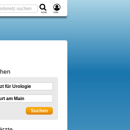
Suche
Login
chen
ärzte