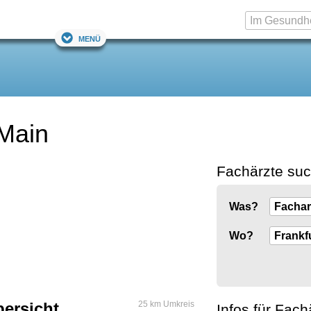
Menü
 Main
Fachärzte su
Was?
Wo?
bersicht
25 km Umkreis
Infos für Fach