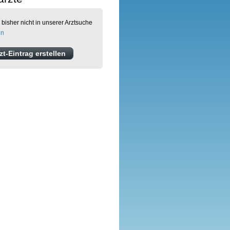
 bisher nicht in unserer Arztsuche
en
t-Eintrag erstellen