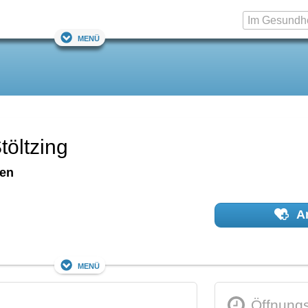
Menü
töltzing
en
Ar
Menü
Öffnungs