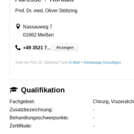
Prof. Dr. med. Oliver Stöltzing
Nassauweg 7
01662 Meißen
Anzeigen
+49 3521 7...
Sind Sie Prof. Dr. Stöltzing?
Jetzt
E-Mail + Homepage hinzufügen
Qualifikation
Fachgebiet:
Chirurg, Viszeralch
Zusatzbezeichnung:
-
Behandlungsschwerpunkte:
-
Zertifikate:
-