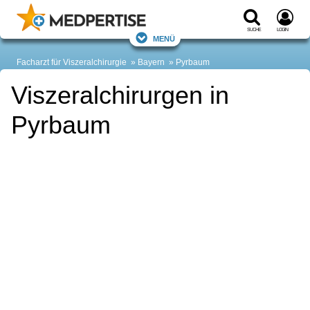
Suche
Login
Menü
Facharzt für Viszeralchirurgie
Bayern
Pyrbaum
Viszeralchirurgen in
Pyrbaum