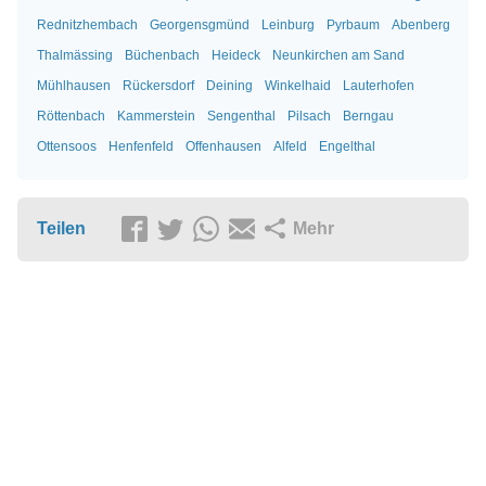
Rednitzhembach
Georgensgmünd
Leinburg
Pyrbaum
Abenberg
Thalmässing
Büchenbach
Heideck
Neunkirchen am Sand
Mühlhausen
Rückersdorf
Deining
Winkelhaid
Lauterhofen
Röttenbach
Kammerstein
Sengenthal
Pilsach
Berngau
Ottensoos
Henfenfeld
Offenhausen
Alfeld
Engelthal
Teilen
Mehr