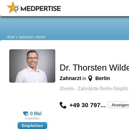
Ärzte
Zahnarzt
Berlin
Dr. Thorsten Wild
Zahnarzt
Berlin
in
iDentis - Zahnärzte Berlin-Steglitz
+49 30 797...
Anzeigen
0 Mal
Empfehlen