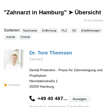
"Zahnarzt in Hamburg" ➤ Übersicht
25 km Umkreis
Sortieren:
Nachname
Entfernung
PLZ
Ort
Empfehlungen
Aufrufe
Portrait
Dr. Tore
Thomsen
Zahnarzt
Dental Protection - Praxis für Zahnreinigung und
Prophylaxe
Henriettenstraße 1
Premium
20259
Hamburg
+49 40 467...
Anzeigen
Prophylaxe, Ästhetische Zahnheilkunde,