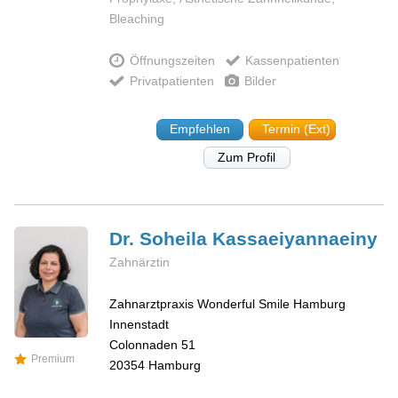
Bleaching
Öffnungszeiten
Kassenpatienten
Privatpatienten
Bilder
Empfehlen
Termin (Ext)
Zum Profil
Dr. Soheila
Kassaeiyannaeiny
Zahnärztin
Zahnarztpraxis Wonderful Smile Hamburg
Innenstadt
Colonnaden 51
Premium
20354
Hamburg