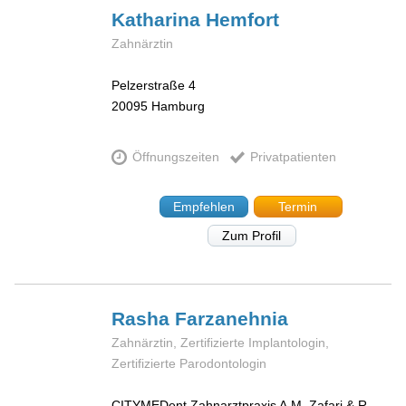
Katharina
Hemfort
Zahnärztin
Pelzerstraße 4
20095
Hamburg
Öffnungszeiten
Privatpatienten
Empfehlen
Termin
Zum Profil
Rasha
Farzanehnia
Zahnärztin, Zertifizierte Implantologin,
Zertifizierte Parodontologin
CITYMEDent Zahnarztpraxis A.M. Zafari & R.