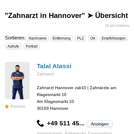
"Zahnarzt in Hannover" ➤ Übersicht
25 km Umkreis
Sortieren:
Nachname
Entfernung
PLZ
Ort
Empfehlungen
Aufrufe
Portrait
Talal
Atassi
Zahnarzt
Zahnarzt Hannover zak10 | Zahnärzte am
Klagesmarkt 10
Am Klagesmarkt 10
Premium
30159
Hannover
+49 511 45...
Anzeigen
Implantologie, Ästhetische Zahnmedizin,