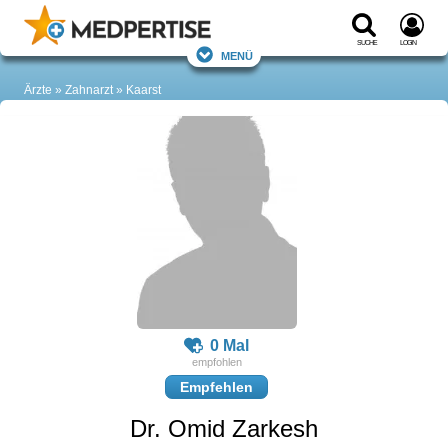
Suche
Login
Menü
Ärzte
Zahnarzt
Kaarst
0 Mal
Empfehlen
Dr. Omid Zarkesh