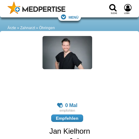
Suche
Login
Menü
Ärzte
Zahnarzt
Öhringen
0 Mal
Empfehlen
Jan Kielhorn