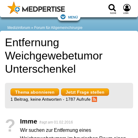
Suche
Login
Menü
Medizinforum
Forum für Allgemeinchirurgie
Entfernung
Weichgewebetumor
Unterschenkel
Thema abonnieren
Jetzt Frage stellen
1 Beitrag, keine Antworten - 1787 Aufrufe
?
Imme
fragt am
01.02.2016
Wir suchen zur Entfernung eines