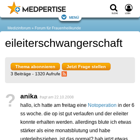
Suche
Login
Menü
Medizinforum
Forum für Frauenheilkunde
eileiterschwangerschaft
Thema abonnieren
Jetzt Frage stellen
3 Beiträge - 1320 Aufrufe
?
anika
fragt am
22.10.2008
hallo, ich hatte am freitag eine
Notoperation
in der 6
ss woche. die op ist gut verlaufen und der eileiter
konnte erhalten werden. allerdings blute ich etwas
stärker als eine monatsblutung und habe
unterleibsziehen. ist das normal? hab jetzt etwas