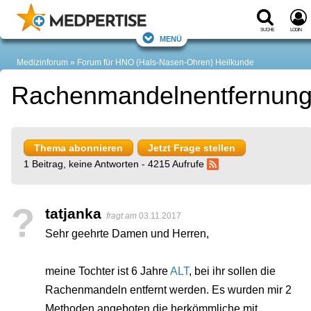
Suche
Login
Menü
Medizinforum
Forum für HNO (Hals-Nasen-Ohren) Heilkunde
Rachenmandelnentfernun
Thema abonnieren
Jetzt Frage stellen
1 Beitrag, keine Antworten - 4215 Aufrufe
?
tatjanka
fragt am
03.11.2017
Sehr geehrte Damen und Herren,
meine Tochter ist 6 Jahre
ALT
, bei ihr sollen die
Rachenmandeln entfernt werden. Es wurden mir 2
Methoden angeboten die herkömmliche mit