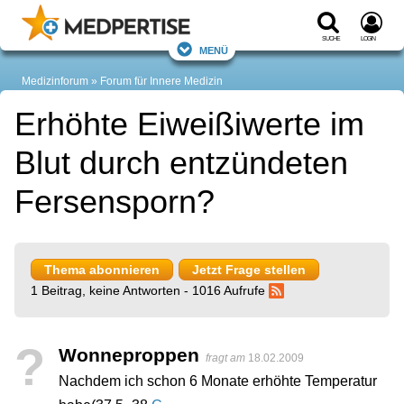
Suche
Login
Menü
Medizinforum
Forum für Innere Medizin
Erhöhte Eiweißiwerte im
Blut durch entzündeten
Fersensporn?
Thema abonnieren
Jetzt Frage stellen
1 Beitrag, keine Antworten - 1016 Aufrufe
?
Wonneproppen
fragt am
18.02.2009
Nachdem ich schon 6 Monate erhöhte Temperatur