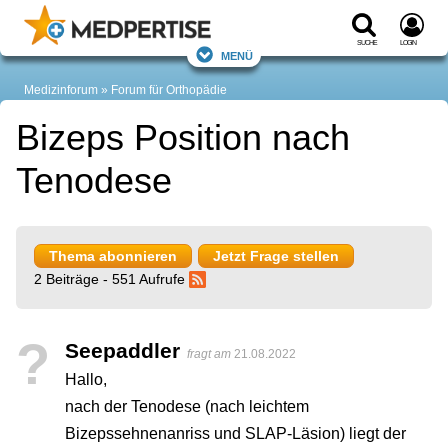
Suche
Login
Menü
Medizinforum
Forum für Orthopädie
Bizeps Position nach
Tenodese
Thema abonnieren
Jetzt Frage stellen
2 Beiträge - 551 Aufrufe
?
Seepaddler
fragt am
21.08.2022
Hallo,
nach der Tenodese (nach leichtem
Bizepssehnenanriss und SLAP-Läsion) liegt der