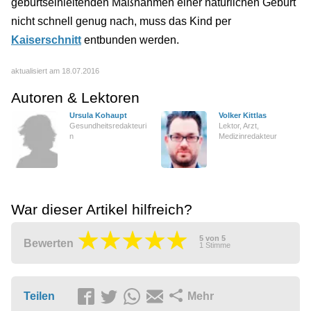
geburtseinleitenden Maßnahmen einer natürlichen Geburt
nicht schnell genug nach, muss das Kind per
Kaiserschnitt
entbunden werden.
aktualisiert am 18.07.2016
Autoren & Lektoren
Ursula Kohaupt
Volker Kittlas
Gesundheitsredakteuri
Lektor, Arzt,
n
Medizinredakteur
War dieser Artikel hilfreich?
5
von
5
Bewerten
1
Stimme
Teilen
Mehr