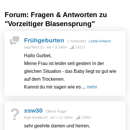
Forum: Fragen & Antworten zu
"Vorzeitiger Blasensprung"
Frühgeburten
1 Antworten
Letzte Antwort
sagt
Nils123
vor
> 9 Jahre
14213
Hallo Gurbet,
Meine Frau ist leider seit gestern in der
gleichen Situation - das Baby liegt so gut wie
auf dem Trockenen.
Kannst du mir sagen wie es ...
mehr
?
ssw30
Offene Frage
fragt
minako24
vor
> 12 Jahre
12862
sehr geehrte damen und herren,