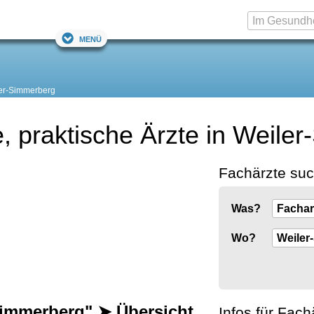
Menü
er-Simmerberg
, praktische Ärzte in Weile
Fachärzte su
Was?
Wo?
-Simmerberg" ➤ Übersicht
Infos für Fach