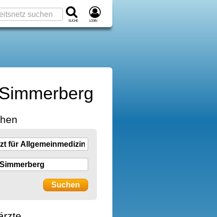
Suche
Login
r-Simmerberg
chen
ärzte