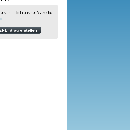
 bisher nicht in unserer Arztsuche
en
t-Eintrag erstellen