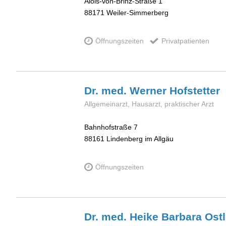
Alois-von-Brinz-Straße 1
88171
Weiler-Simmerberg
Öffnungszeiten
Privatpatienten
Dr. med. Werner
Hofstetter
Allgemeinarzt, Hausarzt, praktischer Arzt
Bahnhofstraße 7
88161
Lindenberg im Allgäu
Öffnungszeiten
Dr. med. Heike Barbara
Ost