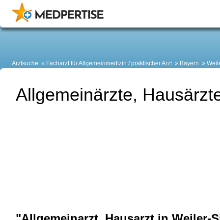
Arztsuche
Facharzt für Allgemeinmedizin / praktischer Arzt
Bayern
Weil
Allgemeinärzte, Hausärzte
"Allgemeinarzt, Hausarzt in Weiler