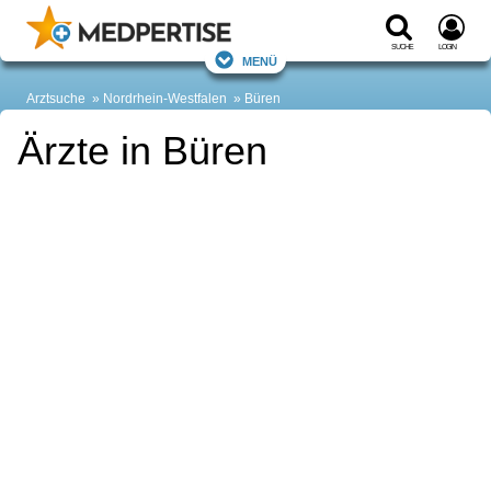
Suche
Login
Menü
Arztsuche
Nordrhein-Westfalen
Büren
Ärzte in Büren