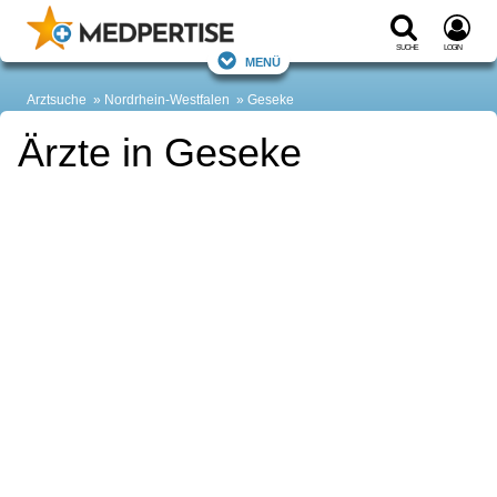
Suche
Login
Menü
Arztsuche
Nordrhein-Westfalen
Geseke
Ärzte in Geseke