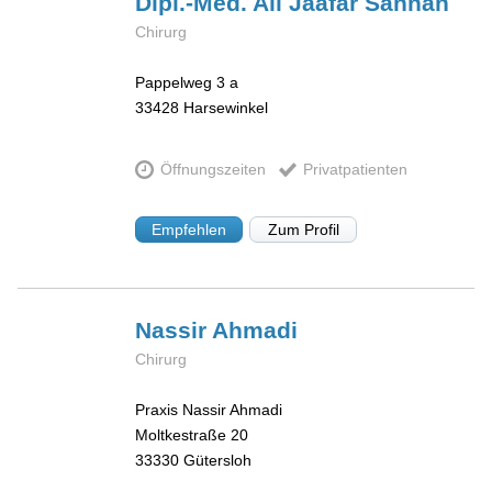
Dipl.-Med. Ali
Jaafar Sannan
Chirurg
Pappelweg 3 a
33428
Harsewinkel
Öffnungszeiten
Privatpatienten
Empfehlen
Zum Profil
Nassir
Ahmadi
Chirurg
Praxis Nassir Ahmadi
Moltkestraße 20
33330
Gütersloh