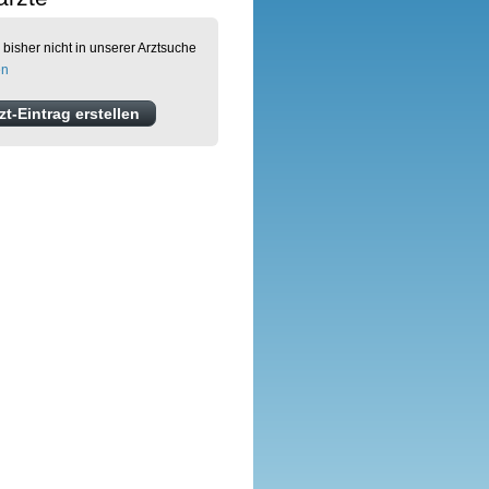
 bisher nicht in unserer Arztsuche
en
t-Eintrag erstellen