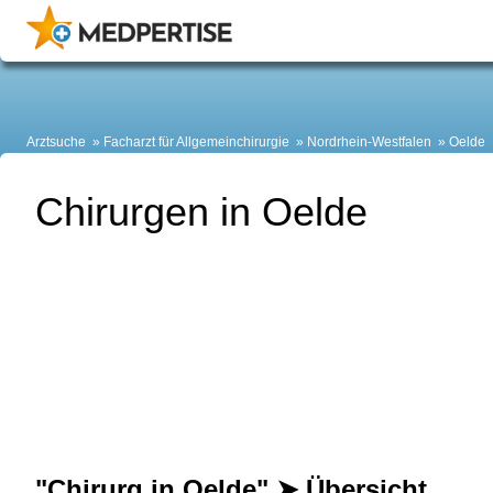
Arztsuche
Facharzt für Allgemeinchirurgie
Nordrhein-Westfalen
Oelde
Chirurgen in Oelde
"Chirurg in Oelde" ➤ Übersicht