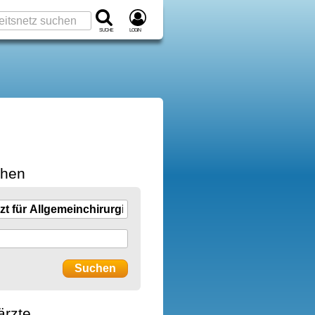
Suche
Login
chen
ärzte