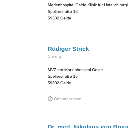
Marienhospital Oelde Klinik für Unfallchirurg
Spellerstraße 16
59302
Oelde
Rüdiger
Strick
Chirurg
MVZ am Marienhospital Oelde
Spellerstraße 15
59302
Oelde
Öffnungszeiten
Dr. med. Nikolaus
von Brau