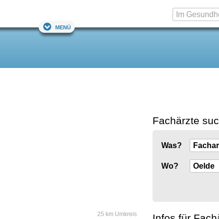
Menü
Fachärzte su
Was?
Wo?
25 km Umkreis
Infos für Fach