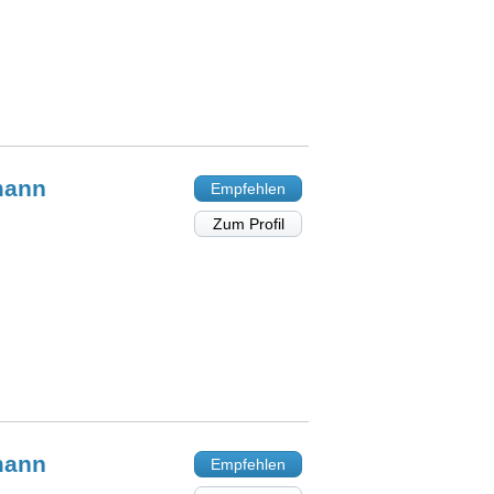
mann
Empfehlen
Zum Profil
mann
Empfehlen