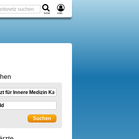
Suche
Login
chen
ärzte