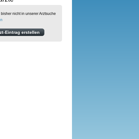
 bisher nicht in unserer Arztsuche
en
t-Eintrag erstellen