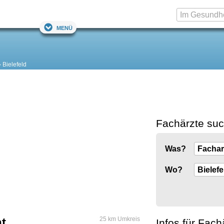
Menü
Bielefeld
Fachärzte su
Was?
Wo?
ht
25 km Umkreis
Infos für Fach