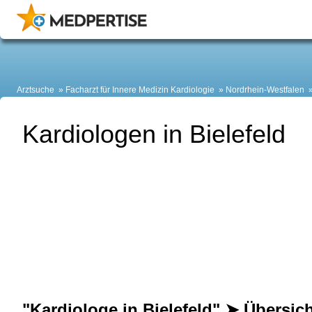
Arztsuche
Facharzt für Innere Medizin Kardiologie
Nordrhein-Westfalen
Kardiologen in Bielefeld
"Kardiologe in Bielefeld" ➤ Übersic