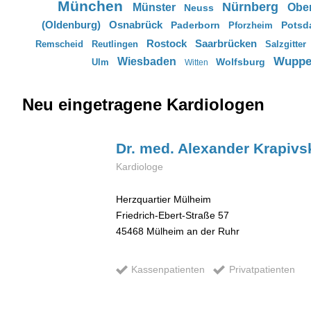
München
Nürnberg
Münster
Obe
Neuss
(Oldenburg)
Osnabrück
Paderborn
Potsd
Pforzheim
Rostock
Saarbrücken
Remscheid
Reutlingen
Salzgitter
Wuppe
Wiesbaden
Wolfsburg
Ulm
Witten
Neu eingetragene Kardiologen
Dr. med. Alexander
Krapivs
Kardiologe
Herzquartier Mülheim
Friedrich-Ebert-Straße 57
45468
Mülheim an der Ruhr
Kassenpatienten
Privatpatienten