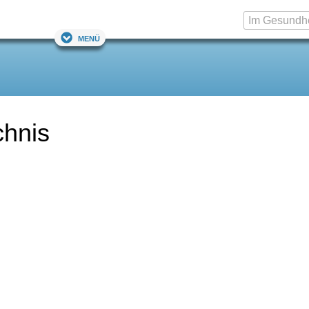
Menü
chnis