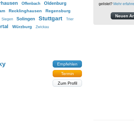
rhausen
Oldenburg
Offenbach
gelistet?
Mehr erfahr
am
Recklinghausen
Regensburg
Neuen Arz
Stuttgart
Solingen
Siegen
Trier
rtal
Würzburg
Zwickau
ky
Empfehlen
Termin
Zum Profil