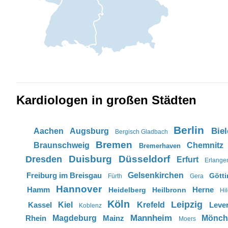
Kardiologen in großen Städten
Berlin
Biel
Aachen
Augsburg
Bergisch Gladbach
Bremen
Braunschweig
Chemnitz
Bremerhaven
Duisburg
Düsseldorf
Dresden
Erfurt
Erlange
Freiburg im Breisgau
Gelsenkirchen
Gött
Fürth
Gera
Hannover
Hamm
Herne
Heidelberg
Heilbronn
Hi
Köln
Leipzig
Kassel
Kiel
Krefeld
Leve
Koblenz
Mannheim
Rhein
Magdeburg
Mainz
Mönch
Moers