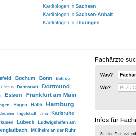
Kardiologen in
Sachsen
Kardiologen in
Sachsen-Anhalt
Kardiologen in
Thüringen
Fachärzte su
Was?
efeld
Bochum
Bonn
Bottrop
Dortmund
Darmstadt
Wo?
Cottbus
Essen
Frankfurt am Main
n
Hamburg
Hagen
Halle
ingen
Karlsruhe
Ingolstadt
ldesheim
Jena
Infos für Fach
rkusen
Lübeck
Ludwigshafen am
engladbach
Mülheim an der Ruhr
Sie sind Facharzt und