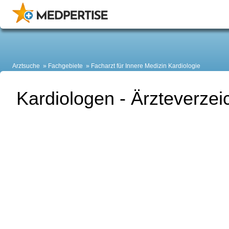
Arztsuche
Fachgebiete
Facharzt für Innere Medizin Kardiologie
Kardiologen - Ärzteverzei