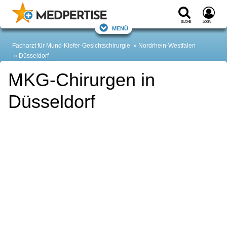
Suche
Login
Menü
Facharzt für Mund-Kiefer-Gesichtschirurgie
Nordrhein-Westfalen
Düsseldorf
MKG-Chirurgen in
Düsseldorf