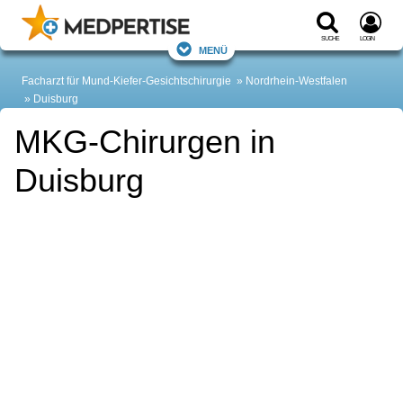
Suche
Login
Menü
Facharzt für Mund-Kiefer-Gesichtschirurgie
Nordrhein-Westfalen
Duisburg
MKG-Chirurgen in
Duisburg