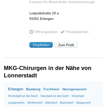
Facharzt für Mund-Kiefer-Gesichtschirurgie
Luitpoldstraße 20 a
91052
Erlangen
Öffnungszeiten
Privatpatienten
Empfehlen
Zum Profil
MKG-Chirurgen in der Nähe von
Lonnerstadt
Erlangen
Bamberg
Forchheim
Herzogenaurach
Höchstadt an der Aisch
Neustadt an der Aisch
Hirschaid
Langenzenn
Strullendorf
Adelsdorf
Baiersdorf
Stegaurach