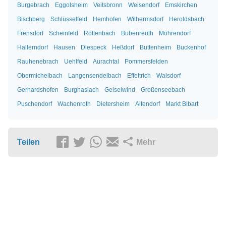
Burgebrach
Eggolsheim
Veitsbronn
Weisendorf
Emskirchen
Bischberg
Schlüsselfeld
Hemhofen
Wilhermsdorf
Heroldsbach
Frensdorf
Scheinfeld
Röttenbach
Bubenreuth
Möhrendorf
Hallerndorf
Hausen
Diespeck
Heßdorf
Buttenheim
Buckenhof
Rauhenebrach
Uehlfeld
Aurachtal
Pommersfelden
Obermichelbach
Langensendelbach
Effeltrich
Walsdorf
Gerhardshofen
Burghaslach
Geiselwind
Großenseebach
Puschendorf
Wachenroth
Dietersheim
Altendorf
Markt Bibart
Teilen
Mehr