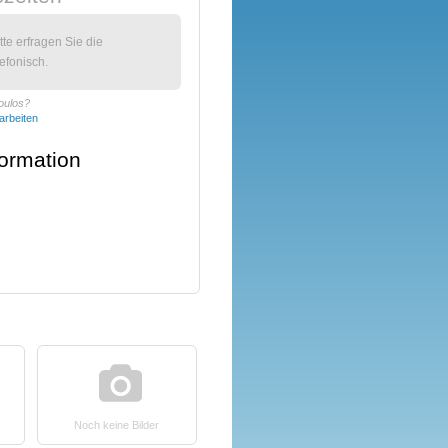
itte erfragen Sie die
efonisch.
oulos?
arbeiten
formation
Noch keine Bilder