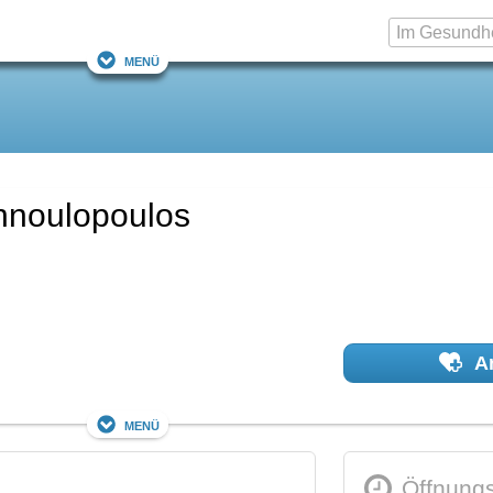
Menü
annoulopoulos
Ar
Menü
Öffnungs