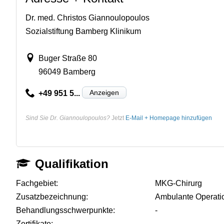
Dr. med. Christos Giannoulopoulos
Sozialstiftung Bamberg Klinikum
Buger Straße 80
96049 Bamberg
Anzeigen
+49 951 5...
Sind Sie Dr. Giannoulopoulos?
Jetzt
E-Mail + Homepage hinzufügen
Qualifikation
Fachgebiet:
MKG-Chirurg
Zusatzbezeichnung:
Ambulante Operati
Behandlungsschwerpunkte:
-
Zertifikate:
-