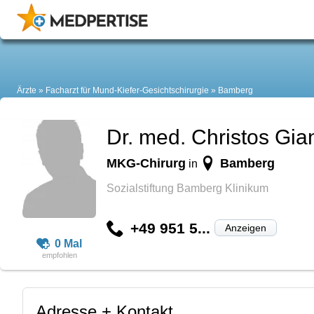
Ärzte
Facharzt für Mund-Kiefer-Gesichtschirurgie
Bamberg
Dr. med. Christos Gi
MKG-Chirurg
Bamberg
in
Sozialstiftung Bamberg Klinikum
+49 951 5...
Anzeigen
0 Mal
Adresse + Kontakt