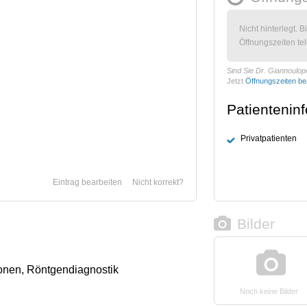
Nicht hinterlegt. B
Öffnungszeiten tel
Sind Sie Dr. Giannoulop
Jetzt
Öffnungszeiten be
Patientenin
Privatpatienten
Eintrag bearbeiten
Nicht korrekt?
Bilder
onen, Röntgendiagnostik
Noch keine Bilder