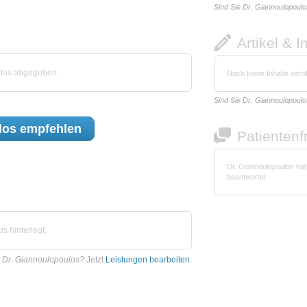
Sind Sie Dr. Giannoulopoul
Artikel & I
ulos abgegeben.
Noch keine Inhalte veröf
Sind Sie Dr. Giannoulopoul
los
empfehlen
Patienten
Dr. Giannoulopoulos ha
beantwortet.
s hinterlegt.
e Dr. Giannoulopoulos?
Jetzt
Leistungen bearbeiten
.