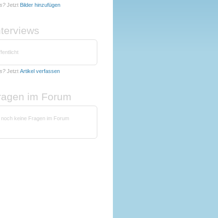
os?
Jetzt
Bilder hinzufügen
nterviews
fentlicht
os?
Jetzt
Artikel verfassen
fragen im Forum
t noch keine Fragen im Forum