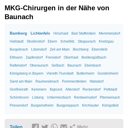
MKG-Chirurgen in der Nähe von
Baunach
Bamberg
Lichtenfels
Hirschaid
Bad Staffelstein
Memmelsdorf
Hallstadt
Strullendorf
Ebern
Scheßlitz
Stegaurach
Knetzgau
Burgebrach
Litzendorf
Zeil am Main
Bischberg
Ebensfeld
Eltmann
Zapfendorf
Frensdorf
Oberhaid
Breitengüßbach
Rattelsdorf
Oberaurach
Seßlach
Baunach
Ebelsbach
Königsberg in Bayern
Viereth-Trunstadt
Buttenheim
Gundelsheim
Sand am Main
Rauhenebrach
Pommersfelden
Walsdorf
Großheirath
Kemmern
Itzgrund
Altendorf
Reckendorf
Pettstadt
Schönbrunn
Lisberg
Untermerzbach
Rentweinsdorf
Pfarrweisach
Priesendorf
Burgwindheim
Burgpreppach
Kirchlauter
Königsfeld
Teilen
Mehr