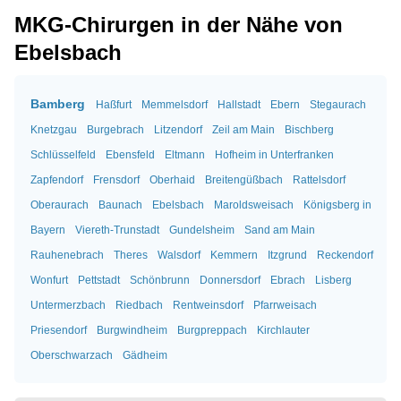
MKG-Chirurgen in der Nähe von
Ebelsbach
Bamberg
Haßfurt
Memmelsdorf
Hallstadt
Ebern
Stegaurach
Knetzgau
Burgebrach
Litzendorf
Zeil am Main
Bischberg
Schlüsselfeld
Ebensfeld
Eltmann
Hofheim in Unterfranken
Zapfendorf
Frensdorf
Oberhaid
Breitengüßbach
Rattelsdorf
Oberaurach
Baunach
Ebelsbach
Maroldsweisach
Königsberg in
Bayern
Viereth-Trunstadt
Gundelsheim
Sand am Main
Rauhenebrach
Theres
Walsdorf
Kemmern
Itzgrund
Reckendorf
Wonfurt
Pettstadt
Schönbrunn
Donnersdorf
Ebrach
Lisberg
Untermerzbach
Riedbach
Rentweinsdorf
Pfarrweisach
Priesendorf
Burgwindheim
Burgpreppach
Kirchlauter
Oberschwarzach
Gädheim