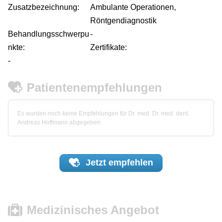
Zusatzbezeichnung:
Ambulante Operationen,
Röntgendiagnostik
Behandlungsschwerpu
-
nkte:
Zertifikate:
-
Patientenempfehlungen
Es wurden noch keine Empfehlungen für Dr. med. Dr. med. dent.
Andreas Hoffmann abgegeben.
Jetzt
empfehlen
Medizinisches Angebot