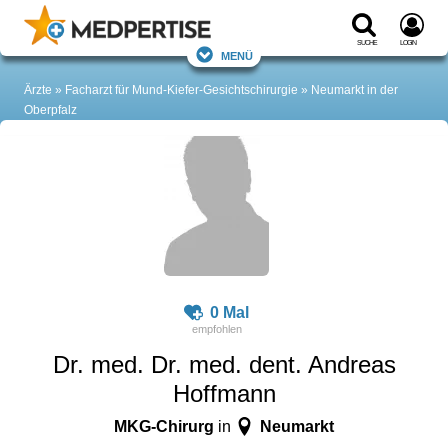
Suche
Login
Menü
Ärzte
Facharzt für Mund-Kiefer-Gesichtschirurgie
Neumarkt in der
Oberpfalz
0 Mal
Dr. med. Dr. med. dent. Andreas
Hoffmann
MKG-Chirurg
Neumarkt
in