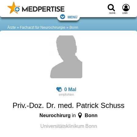
Suche
Login
Menü
Ärzte
Facharzt für Neurochirurgie
Bonn
0 Mal
Priv.-Doz. Dr. med. Patrick Schuss
Neurochirurg
Bonn
in
Universitätsklinikum Bonn