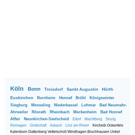
Köln
Bonn
Troisdorf
Sankt Augustin
Hürth
Euskirchen
Bornheim
Hennef
Brühl
Königswinter
Siegburg
Wesseling
Niederkassel
Lohmar
Bad Neuenahr-
Ahrweiler
Rösrath
Rheinbach
Meckenheim
Bad Honnef
Alfter
Neunkirchen-Seelscheid
Eitorf
Wachtberg
Sinzig
Remagen
Grafschaft
Asbach
Linz am Rhein
Kircheib
Ockenfels
Kalenborn
Dattenberg
Vettelschoß
Windhagen
Bruchhausen
Unkel