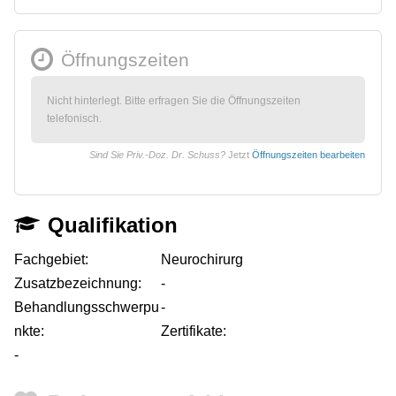
Öffnungszeiten
Nicht hinterlegt. Bitte erfragen Sie die Öffnungszeiten
telefonisch.
Sind Sie Priv.-Doz. Dr. Schuss?
Jetzt
Öffnungszeiten bearbeiten
Qualifikation
Fachgebiet:
Neurochirurg
Zusatzbezeichnung:
-
Behandlungsschwerpu
-
nkte:
Zertifikate:
-