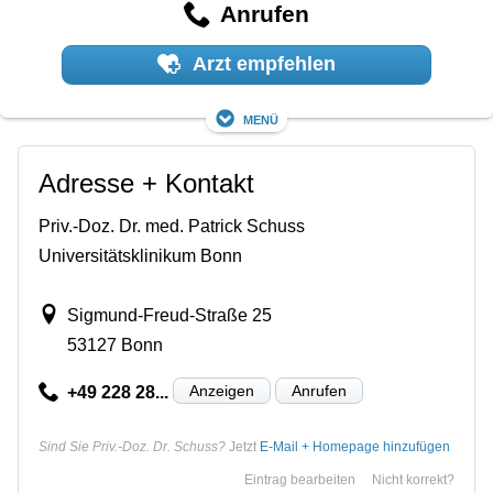
Anrufen
Arzt empfehlen
Menü
Adresse + Kontakt
Priv.-Doz. Dr. med. Patrick Schuss
Universitätsklinikum Bonn
Sigmund-Freud-Straße 25
53127 Bonn
Anzeigen
Anrufen
+49 228 28...
Sind Sie Priv.-Doz. Dr. Schuss?
Jetzt
E-Mail + Homepage hinzufügen
Eintrag bearbeiten
Nicht korrekt?