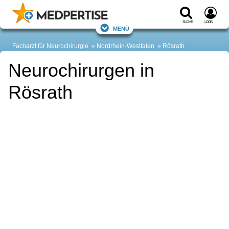
Suche
Login
Menü
Facharzt für Neurochirurgie
Nordrhein-Westfalen
Rösrath
Neurochirurgen in
Rösrath