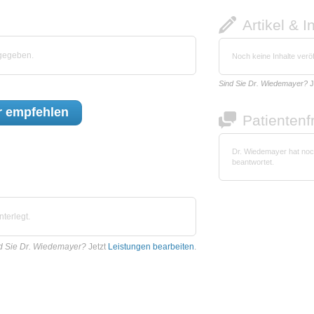
Artikel & I
gegeben.
Noch keine Inhalte veröf
Sind Sie Dr. Wiedemayer?
J
r
empfehlen
Patienten
Dr. Wiedemayer hat noc
beantwortet.
terlegt.
d Sie Dr. Wiedemayer?
Jetzt
Leistungen bearbeiten
.