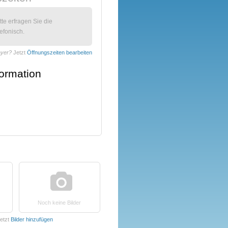
itte erfragen Sie die
efonisch.
ayer?
Jetzt
Öffnungszeiten bearbeiten
formation
Noch keine Bilder
etzt
Bilder hinzufügen