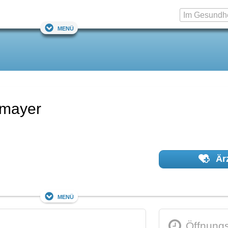
Menü
emayer
Ärz
Menü
Öffnungs