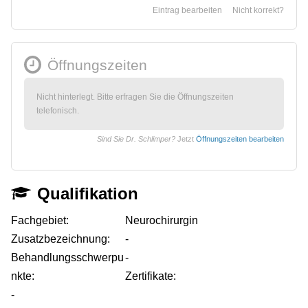
Eintrag bearbeiten
Nicht korrekt?
Öffnungszeiten
Nicht hinterlegt. Bitte erfragen Sie die Öffnungszeiten
telefonisch.
Sind Sie Dr. Schlimper?
Jetzt
Öffnungszeiten bearbeiten
Qualifikation
Fachgebiet:
Neurochirurgin
Zusatzbezeichnung:
-
Behandlungsschwerpu
-
nkte:
Zertifikate:
-