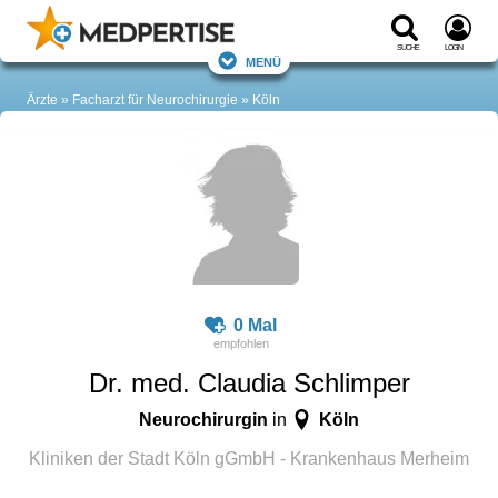
Suche
Login
Menü
Ärzte
Facharzt für Neurochirurgie
Köln
0 Mal
Dr. med. Claudia Schlimper
Neurochirurgin
Köln
in
Kliniken der Stadt Köln gGmbH - Krankenhaus Merheim