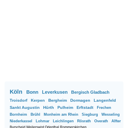
Köln
Bonn
Leverkusen
Bergisch Gladbach
Troisdorf
Kerpen
Bergheim
Dormagen
Langenfeld
Sankt Augustin
Hürth
Pulheim
Erftstadt
Frechen
Bornheim
Brühl
Monheim am Rhein
Siegburg
Wesseling
Niederkassel
Lohmar
Leichlingen
Rösrath
Overath
Alfter
Burscheid
Weilerswist
Odenthal
Rommerskirchen