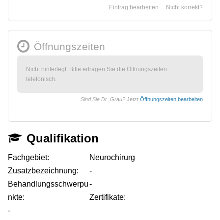
Eintrag bearbeiten
Nicht korrekt?
Öffnungszeiten
Nicht hinterlegt. Bitte erfragen Sie die Öffnungszeiten
telefonisch.
Sind Sie Dr. Grau?
Jetzt
Öffnungszeiten bearbeiten
Qualifikation
Fachgebiet:
Neurochirurg
Zusatzbezeichnung:
-
Behandlungsschwerpu
-
nkte:
Zertifikate:
-