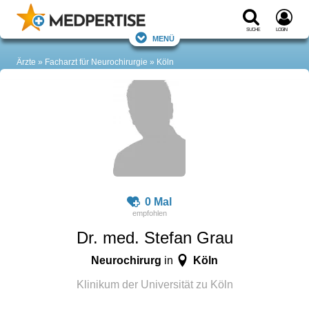
Suche
Login
Menü
Ärzte
Facharzt für Neurochirurgie
Köln
0 Mal
Dr. med. Stefan Grau
Neurochirurg
Köln
in
Klinikum der Universität zu Köln