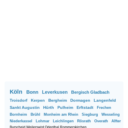
Köln
Bonn
Leverkusen
Bergisch Gladbach
Troisdorf
Kerpen
Bergheim
Dormagen
Langenfeld
Sankt Augustin
Hürth
Pulheim
Erftstadt
Frechen
Bornheim
Brühl
Monheim am Rhein
Siegburg
Wesseling
Niederkassel
Lohmar
Leichlingen
Rösrath
Overath
Alfter
Burscheid
Weilerswist
Odenthal
Rommerskirchen