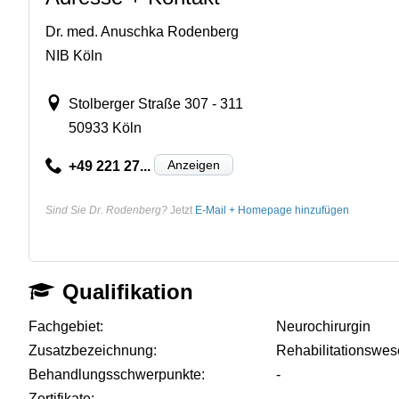
Dr. med. Anuschka Rodenberg
NIB Köln
Stolberger Straße 307 - 311
50933 Köln
Anzeigen
+49 221 27...
Sind Sie Dr. Rodenberg?
Jetzt
E-Mail + Homepage hinzufügen
Qualifikation
Fachgebiet:
Neurochirurgin
Zusatzbezeichnung:
Rehabilitationswe
Behandlungsschwerpunkte:
-
Zertifikate:
-