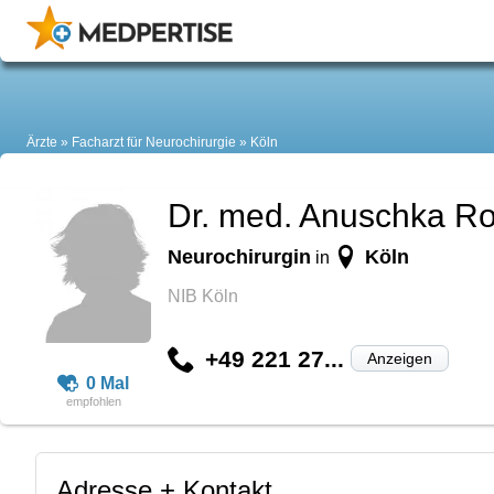
Ärzte
Facharzt für Neurochirurgie
Köln
Dr. med. Anuschka R
Neurochirurgin
Köln
in
NIB Köln
+49 221 27...
Anzeigen
0 Mal
Adresse + Kontakt