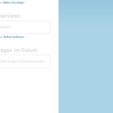
tzt
Bilder hinzufügen
nterviews
fentlicht
tzt
Artikel verfassen
fragen im Forum
 keine Fragen im Forum beantwortet.