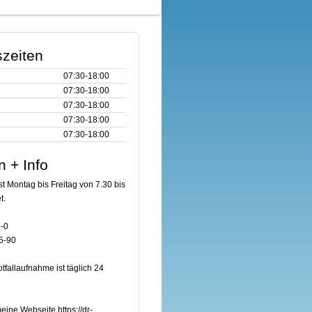
zeiten
07:30‑18:00
07:30‑18:00
07:30‑18:00
07:30‑18:00
07:30‑18:00
n + Info
st Montag bis Freitag von 7.30 bis
t.
5-0
5-90
fallaufnahme ist täglich 24
ine Webseite https://dr-