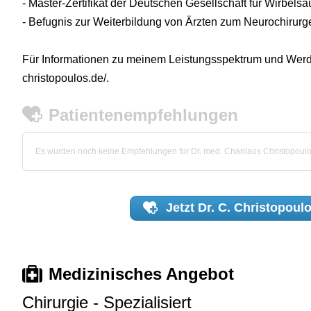
- Master-Zertifikat der Deutschen Gesellschaft für Wirbels
- Befugnis zur Weiterbildung von Ärzten zum Neurochirurg
Für Informationen zu meinem Leistungsspektrum und Werde
christopoulos.de/.
Patientenempfehlungen
Es wurden noch keine Empfehlungen für Dr. med. Charilaos Christopou
Jetzt
Dr. C. Christopoul
Medizinisches Angebot
Chirurgie - Spezialisiert