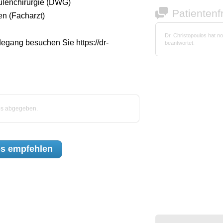
äulenchirurgie (DWG)
Patienten
en (Facharzt)
Dr. Christopoulos hat 
gang besuchen Sie https://dr-
beantwortet.
los abgegeben.
os
empfehlen