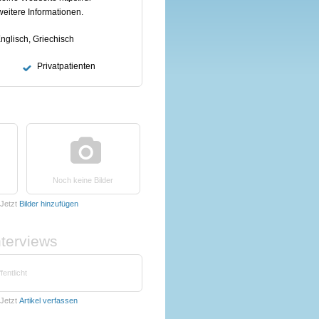
weitere Informationen.
nglisch, Griechisch
Privatpatienten
Noch keine Bilder
Jetzt
Bilder hinzufügen
nterviews
fentlicht
Jetzt
Artikel verfassen