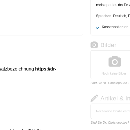
christopoulos.de/ für 
Sprachen: Deutsch, E
Kassenpatienten
Bilder
usatzbezeichnung
https://dr-
Noch keine Bilder
Sind Sie Dr. Christopoulos?
Artikel & I
Noch keine Inhalte veröf
Sind Sie Dr. Christopoulos?