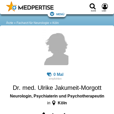
Suche
Login
Menü
Ärzte
Facharzt für Neurologie
Köln
0 Mal
Dr. med. Ulrike Jakumeit-Morgott
Neurologin, Psychiaterin und Psychotherapeutin
Köln
in