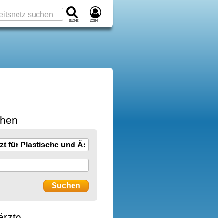
Suche
Login
chen
ärzte