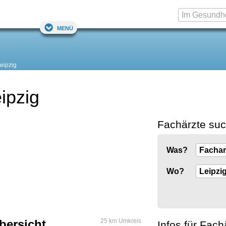
Menü
eipzig
ipzig
Fachärzte su
Was?
Wo?
bersicht
25 km Umkreis
Infos für Fach