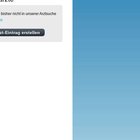
 bisher nicht in unserer Arztsuche
en
t-Eintrag erstellen