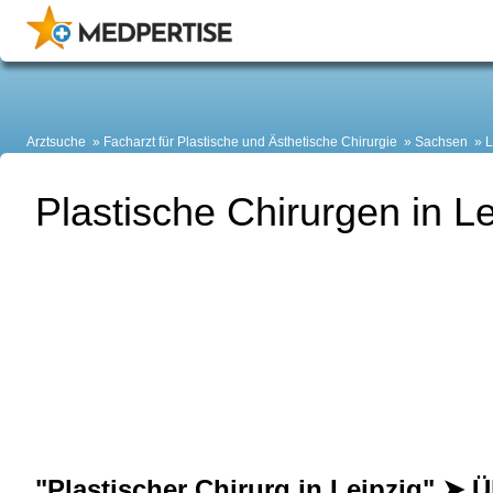
Arztsuche
Facharzt für Plastische und Ästhetische Chirurgie
Sachsen
L
Plastische Chirurgen in Le
"Plastischer Chirurg in Leipzig" ➤ Ü