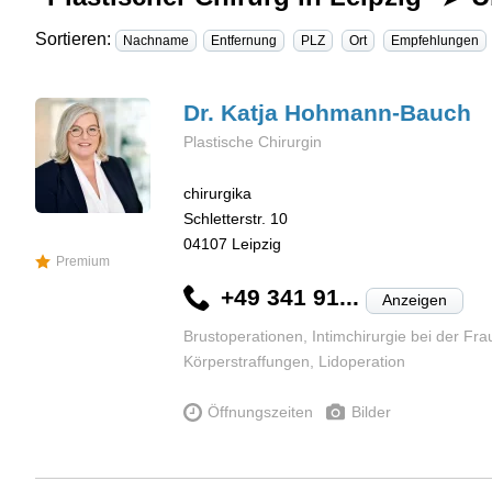
Sortieren:
Nachname
Entfernung
PLZ
Ort
Empfehlungen
Dr. Katja
Hohmann-Bauch
Plastische Chirurgin
chirurgika
Schletterstr. 10
04107
Leipzig
Premium
+49 341 91...
Anzeigen
Brustoperationen, Intimchirurgie bei der Fr
Körperstraffungen, Lidoperation
Öffnungszeiten
Bilder