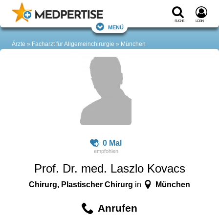
Suche
Login
Menü
Ärzte
Facharzt für Allgemeinchirurgie
München
0 Mal
Prof. Dr. med. Laszlo Kovacs
Chirurg, Plastischer Chirurg
München
in
Anrufen