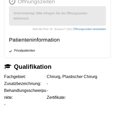
Öffnungszeiten
Nicht hinterlegt. Bitte erfragen Sie die Öffnungszeiten
telefonisch.
Sind Sie Prof. Dr. Kovacs?
Jetzt
Öffnungszeiten bearbeiten
Patienteninformation
Privatpatienten
Qualifikation
Fachgebiet:
Chirurg, Plastischer Chirurg
Zusatzbezeichnung:
-
Behandlungsschwerpu
-
nkte:
Zertifikate:
-