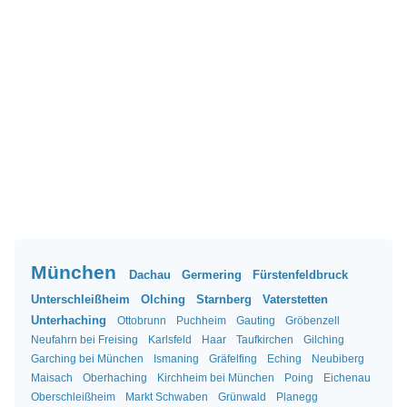
München
Dachau
Germering
Fürstenfeldbruck
Unterschleißheim
Olching
Starnberg
Vaterstetten
Unterhaching
Ottobrunn
Puchheim
Gauting
Gröbenzell
Neufahrn bei Freising
Karlsfeld
Haar
Taufkirchen
Gilching
Garching bei München
Ismaning
Gräfelfing
Eching
Neubiberg
Maisach
Oberhaching
Kirchheim bei München
Poing
Eichenau
Oberschleißheim
Markt Schwaben
Grünwald
Planegg