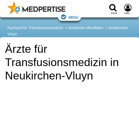
Suche
Login
Menü
Facharzt für Transfusionsmedizin
Nordrhein-Westfalen
Neukirchen-
Vluyn
Ärzte für
Transfusionsmedizin in
Neukirchen-Vluyn