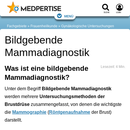
Suche
Login
Menü
Fachgebiete
Frauenheilkunde
Gynäkologische Untersuchungen
Bildgebende
Mammadiagnostik
Was ist eine bildgebende
Lesezeit: 4 Min.
Mammadiagnostik?
Unter dem Begriff
Bildgebende Mammadiagnostik
werden mehrere
Untersuchungsmethoden der
Brustdrüse
zusammengefasst, von denen die wichtigste
die
Mammographie
(
Röntgenaufnahme
der Brust)
darstellt.