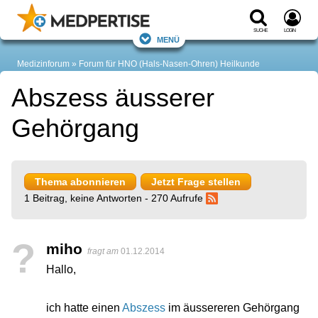
Suche
Login
Menü
Medizinforum
Forum für HNO (Hals-Nasen-Ohren) Heilkunde
Abszess äusserer
Gehörgang
Thema abonnieren
Jetzt Frage stellen
1 Beitrag, keine Antworten - 270 Aufrufe
?
miho
fragt am
01.12.2014
Hallo,
ich hatte einen
Abszess
im äussereren Gehörgang