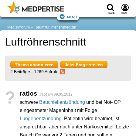
Suche
Login
Menü
Medizinforum
Forum für Intensivmedizin
Luftröhrenschnitt
Thema abonnieren
Jetzt Frage stellen
2 Beiträge - 1269 Aufrufe
?
ratlos
fragt am
09.05.2012
schwere
Bauchfellentzündung
und bei Not- OP
eingeatmeter Mageninhalt mit Folge
Lungenentzündung
. Patientin wird beatmet, ist
ansprechbar, aber noch unter Narkosemittel. Letzte
Bauch Op war vor 2 Tagen und nun soll ein