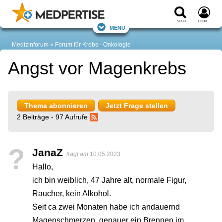
Suche
Login
Menü
Medizinforum
Forum für Krebs - Onkologie
Angst vor Magenkrebs
Thema abonnieren
Jetzt Frage stellen
2 Beiträge - 97 Aufrufe
?
JanaZ
fragt am
10.05.2023
Hallo,
ich bin weiblich, 47 Jahre alt, normale Figur,
Raucher, kein Alkohol.
Seit ca zwei Monaten habe ich andauernd
Magenschmerzen, genauer ein Brennen im